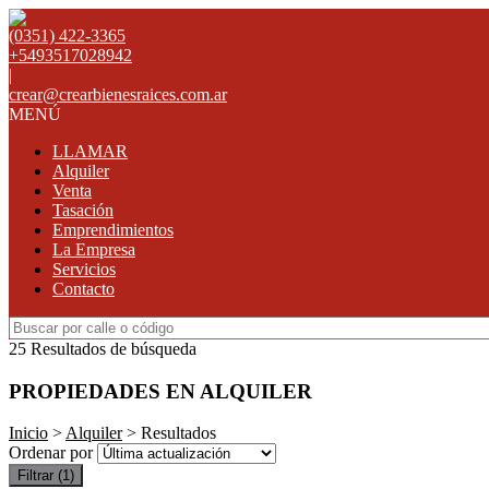
(0351) 422-3365
+5493517028942
|
crear@crearbienesraices.com.ar
MENÚ
LLAMAR
Alquiler
Venta
Tasación
Emprendimientos
La Empresa
Servicios
Contacto
25 Resultados de búsqueda
PROPIEDADES EN ALQUILER
Inicio
>
Alquiler
> Resultados
Ordenar por
Filtrar
(1)