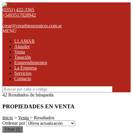
(0351) 422-3365
+5493517028942
|
crear@crearbienesraices.com.ar
MENÚ
LLAMAR
Alquiler
Venta
Tasación
Emprendimientos
La Empresa
Servicios
Contacto
42 Resultados de búsqueda
PROPIEDADES EN VENTA
Inicio
>
Venta
> Resultados
Ordenar por
Filtrar
(1)