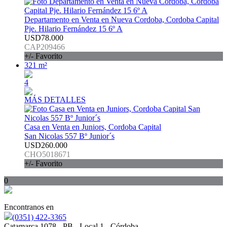
Departamento en Venta en Nueva Cordoba, Cordoba Capital
Pje. Hilario Fernández 15 6º A
USD78.000
CAP209466
+/- Favorito
321 m²
4
MÁS DETALLES
Casa en Venta en Juniors, Cordoba Capital
San Nicolas 557 Bº Junior´s
USD260.000
CHO5018671
+/- Favorito
0
Encontranos en
(0351) 422-3365
Catamarca 1078 - PB - Local 1 - Córdoba