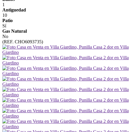
1
Antiguedad
10
Patio
Sí
Gas Natural
No
(REF. CHO6093735)