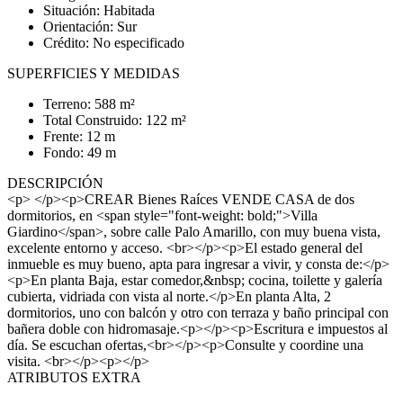
Situación: Habitada
Orientación: Sur
Crédito: No especificado
SUPERFICIES Y MEDIDAS
Terreno: 588 m²
Total Construido: 122 m²
Frente: 12 m
Fondo: 49 m
DESCRIPCIÓN
<p> </p><p>CREAR Bienes Raíces VENDE CASA de dos
dormitorios, en <span style="font-weight: bold;">Villa
Giardino</span>, sobre calle Palo Amarillo, con muy buena vista,
excelente entorno y acceso. <br></p><p>El estado general del
inmueble es muy bueno, apta para ingresar a vivir, y consta de:</p>
<p>En planta Baja, estar comedor,&nbsp; cocina, toilette y galería
cubierta, vidriada con vista al norte.</p>En planta Alta, 2
dormitorios, uno con balcón y otro con terraza y baño principal con
bañera doble con hidromasaje.<p></p><p>Escritura e impuestos al
día. Se escuchan ofertas,<br></p><p>Consulte y coordine una
visita. <br></p><p></p>
ATRIBUTOS EXTRA