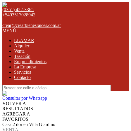
(0351) 422-3365
+5493517028942
|
crear@crearbienesraices.com.ar
MENÚ
LLAMAR
Alquiler
Venta
Tasación
Emprendimientos
La Empresa
Servicios
Contacto
Consultar por Whatsapp
VOLVER A
RESULTADOS
AGREGAR A
FAVORITOS
Casa 2 dor en Villa Giardino
VENTA