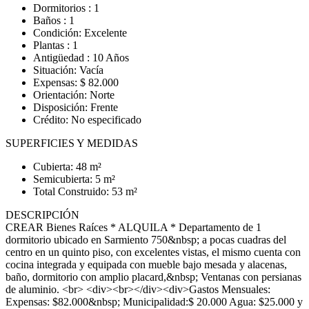
Dormitorios : 1
Baños : 1
Condición: Excelente
Plantas : 1
Antigüedad : 10 Años
Situación: Vacía
Expensas: $ 82.000
Orientación: Norte
Disposición: Frente
Crédito: No especificado
SUPERFICIES Y MEDIDAS
Cubierta: 48 m²
Semicubierta: 5 m²
Total Construido: 53 m²
DESCRIPCIÓN
CREAR Bienes Raíces * ALQUILA * Departamento de 1
dormitorio ubicado en Sarmiento 750&nbsp; a pocas cuadras del
centro en un quinto piso, con excelentes vistas, el mismo cuenta con
cocina integrada y equipada con mueble bajo mesada y alacenas,
baño, dormitorio con amplio placard,&nbsp; Ventanas con persianas
de aluminio. <br> <div><br></div><div>Gastos Mensuales:
Expensas: $82.000&nbsp; Municipalidad:$ 20.000 Agua: $25.000 y