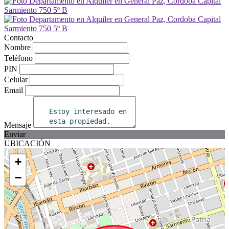
Contacto
Nombre
Teléfono
PIN
Celular
Email
Mensaje
Enviar
UBICACIÓN
+
−