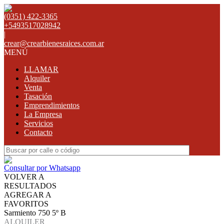
(0351) 422-3365
+5493517028942
|
crear@crearbienesraices.com.ar
MENÚ
LLAMAR
Alquiler
Venta
Tasación
Emprendimientos
La Empresa
Servicios
Contacto
Consultar por Whatsapp
VOLVER A
RESULTADOS
AGREGAR A
FAVORITOS
Sarmiento 750 5º B
ALQUILER