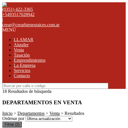
(0351) 422-3365
+5493517028942
|
crear@crearbienesraices.com.ar
MENÚ
LLAMAR
Alquiler
Venta
Tasación
Emprendimientos
La Empresa
Servicios
Contacto
18 Resultados de búsqueda
DEPARTAMENTOS EN VENTA
Inicio
>
Departamentos
>
Venta
> Resultados
Ordenar por
Filtrar
(2)